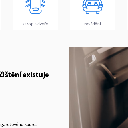
strop a dveře
zavádění
štění existuje
cigaretového kouře..