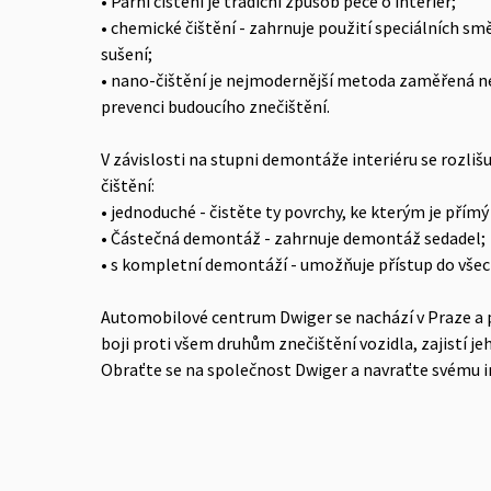
•‎ Parní čištění je tradiční způsob péče o interiér;
•‎ chemické čištění - zahrnuje použití speciálních 
sušení;
•‎ nano-čištění je nejmodernější metoda zaměřená nej
prevenci budoucího znečištění.
V závislosti na stupni demontáže interiéru se rozliš
čištění:
•‎ jednoduché - čistěte ty povrchy, ke kterým je přímý
•‎ Částečná demontáž - zahrnuje demontáž sedadel;
•‎ s kompletní demontáží - umožňuje přístup do všec
Automobilové centrum Dwiger se nachází v Praze a p
boji proti všem druhům znečištění vozidla, zajistí jeh
Obraťte se na společnost Dwiger a navraťte svému i