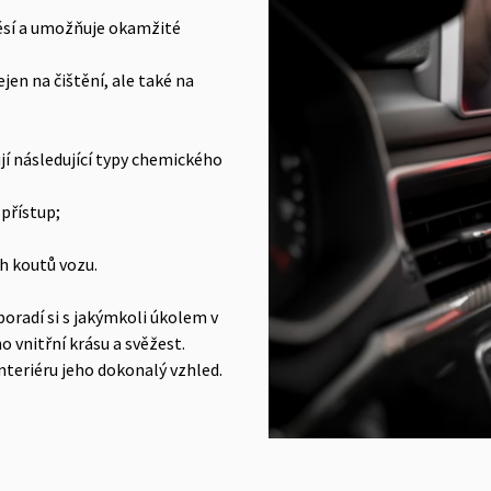
směsí a umožňuje okamžité
en na čištění, ale také na
ují následující typy chemického
 přístup;
h koutů vozu.
oradí si s jakýmkoli úkolem v
o vnitřní krásu a svěžest.
nteriéru jeho dokonalý vzhled.