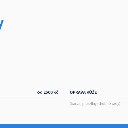
y
od 2500 Kč
OPRAVA KŮŽE
(barva, praskliny, drobné vady)