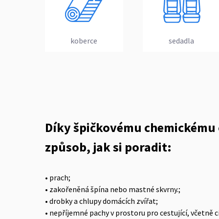
koberce
sedadla
Díky špičkovému chemickému či
způsob, jak si poradit:
•‎ prach;
•‎ zakořeněná špína nebo mastné skvrny.;
•‎ drobky a chlupy domácích zvířat;
•‎ nepříjemné pachy v prostoru pro cestující, včetně 