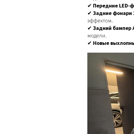
✔
Передние LED-ф
✔
Задние фонари 
эффектом.
✔
Задний бампер 
модели.
✔
Новые выхлопн