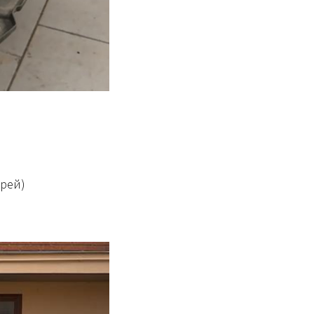
арей)