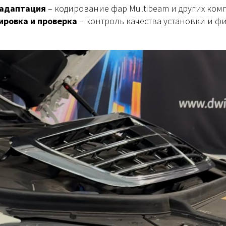
 адаптация
– кодирование фар Multibeam и других ком
ировка и проверка
– контроль качества установки и 