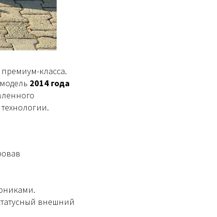
 премиум-класса.
 модель
2014 года
вленного
 технологии.
ровав
рниками.
статусный внешний