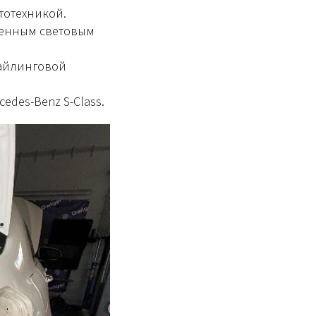
тотехникой.
щенным световым
тайлинговой
edes-Benz S-Class.