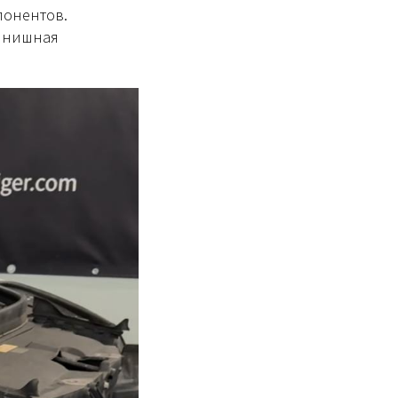
понентов.
финишная