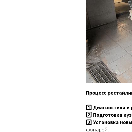
Процесс рестайли
1️⃣
Диагностика и 
2️⃣
Подготовка куз
3️⃣
Установка нов
фонарей.