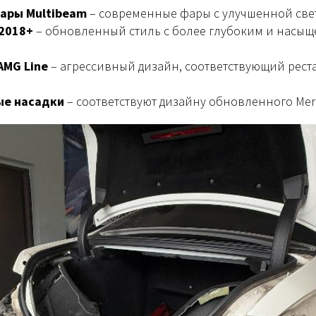
ары Multibeam
– современные фары с улучшенной све
2018+
– обновленный стиль с более глубоким и насы
AMG Line
– агрессивный дизайн, соответствующий рес
ые насадки
– соответствуют дизайну обновленного Merc