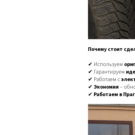
Почему стоит сдел
✔ Используем
ори
✔ Гарантируем
иде
✔ Работаем с
элек
✔
Экономия
– обно
✔
Работаем в Праг