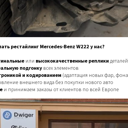
ать рестайлинг Mercedes-Benz W222 у нас?
гинальные
или
высококачественные реплики
деталей
альную подгонку
всех элементов
троникой и кодированием
(адаптация новых фар, фон
вление внешнего вида без покупки нового авто
е
и принимаем заказы от клиентов по всей Европе