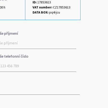
ID:
17853613
00 h
VAT number:
CZ17853613
DATA BOX:
pq4rjcu
še příjmení
še telefonní číslo