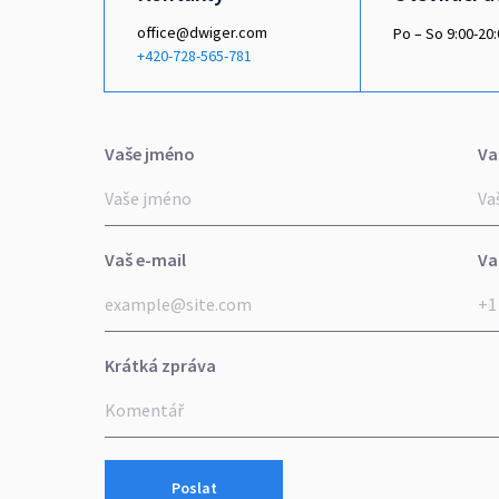
office@dwiger.com
Po – So 9:00-20:
+420-728-565-781
Vaše jméno
Va
Vaš e-mail
Va
Krátká zpráva
Poslat