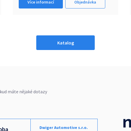
Více informací
Objednávka
Katalog
okud máte nějaké dotazy
n
Dwiger Automotive s.r.o.
doba