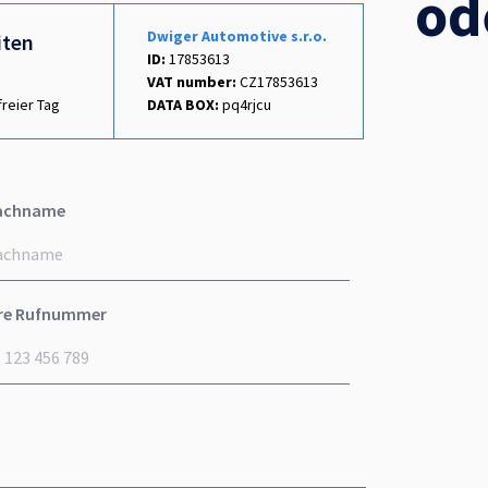
od
Dwiger Automotive s.r.o.
iten
ID:
17853613
VAT number:
CZ17853613
freier Tag
DATA BOX:
pq4rjcu
achname
re Rufnummer