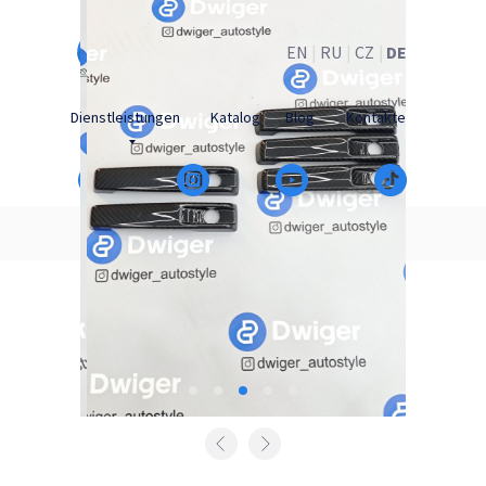
EN
|
RU
|
CZ
|
DE
Dienstleistungen
Katalog
Blog
Kontakte
Zurück zum Katalog