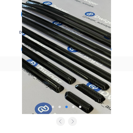
EN
|
RU
|
CZ
|
DE
Dienstleistungen
Katalog
Blog
Kontakte
Zurück zum Katalog