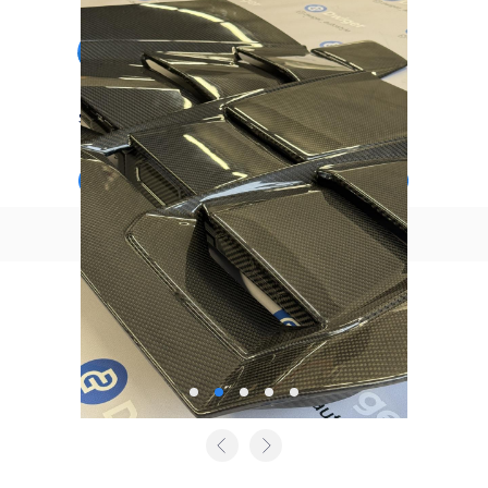
EN
|
RU
|
CZ
|
DE
Služby
Katalog
Blog
Kontakty
Zpět na katalog