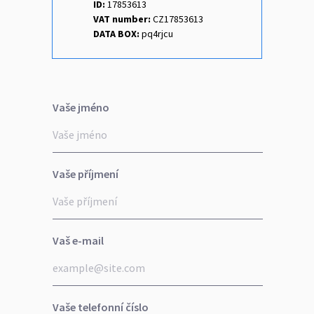
ID:
17853613
VAT number:
CZ17853613
DATA BOX:
pq4rjcu
Vaše jméno
Vaše příjmení
Vaš e-mail
Vaše telefonní číslo