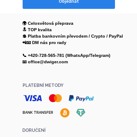
Objednat
🌍 Celosvětová přeprava
🔝 TOP kvalita
💲 Platba bankovním převodem / Crypto / PayPal
📲📧 DM nás pro rady
📞 +420-728-565-781 (WhatsApp/Telegram)
📧 office@dwiger.com
PLATEBNÍ METODY
BANK TRANSFER
DORUČENÍ